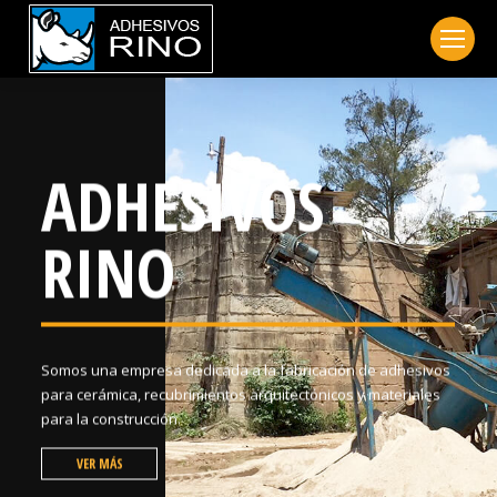
ADHESIVOS
RINO
Somos una empresa dedicada a la fabricación de adhesivos
para cerámica, recubrimientos arquitectónicos y materiales
para la construcción.
VER MÁS